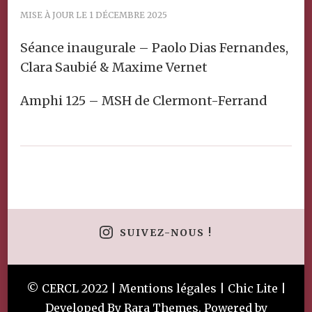
MISE À JOUR LE
1 DÉCEMBRE 2025
Séance inaugurale – Paolo Dias Fernandes,
Clara Saubié & Maxime Vernet
Amphi 125 – MSH de Clermont-Ferrand
SUIVEZ-NOUS !
© CERCL 2022 |
Mentions légales
| Chic Lite |
Developed By
Rara Themes
. Powered by